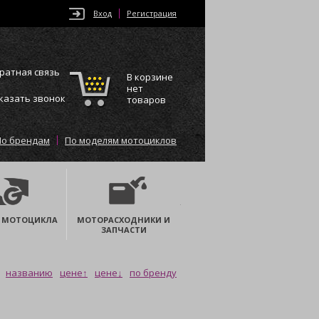
Вход
Регистрация
ратная связь
В корзине
нет
казать звонок
товаров
По брендам
По моделям мотоциклов
 МОТОЦИКЛА
МОТОРАСХОДНИКИ И
ЗАПЧАСТИ
названию
цене↑
цене↓
по бренду