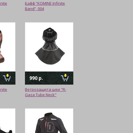
nite
Бафф ”KOMINE Infinite
Band”, 004
990 р.
nite
Ветрозащита шеи "R-
Gaza Tube Neck"