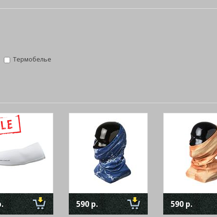
а
Термобелье
.
590 р.
590 р.