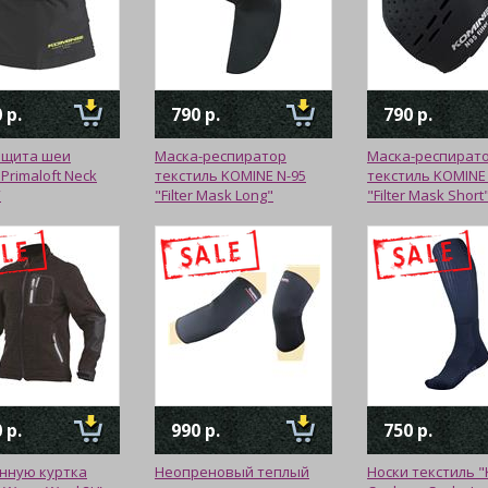
 р.
790 р.
790 р.
ащита шеи
Маска-респиратор
Маска-респират
Primaloft Neck
текстиль KOMINE N-95
текстиль KOMINE
”
"Filter Mask Long"
"Filter Mask Short
 р.
990 р.
750 р.
нную куртка
Неопреновый теплый
Носки текстиль 