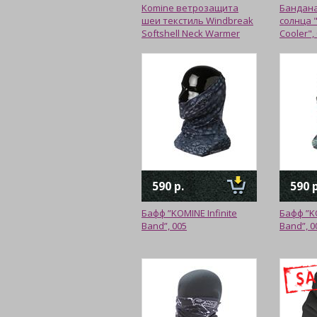
Komine ветрозащита
Бандана
шеи текстиль Windbreak
солнца "
Softshell Neck Warmer
Cooler"
590 р.
590 р
Бафф ”KOMINE Infinite
Бафф ”KO
Band”, 005
Band”, 0