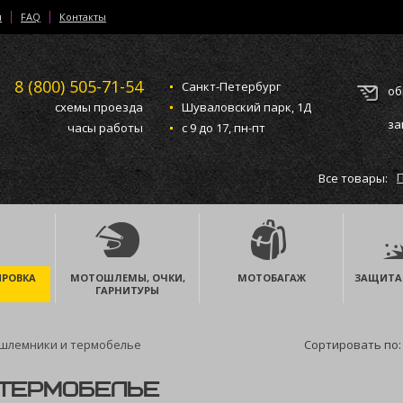
и
FAQ
Контакты
8 (800)
505-71-54
Санкт-Петербург
об
схемы проезда
Шуваловский парк, 1Д
за
часы работы
с 9 до 17, пн-пт
Все товары:
РОВКА
МОТОШЛЕМЫ, ОЧКИ,
МОТОБАГАЖ
ЗАЩИТА
ГАРНИТУРЫ
шлемники и термобелье
Сортировать по:
ТЕРМОБЕЛЬЕ