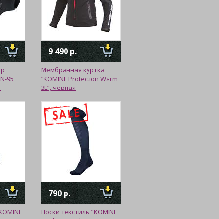
9 490 р.
ор
Мембранная куртка
 N-95
”KOMINE Protection Warm
"
3L”, черная
790 р.
"KOMINE
Носки текстиль "KOMINE