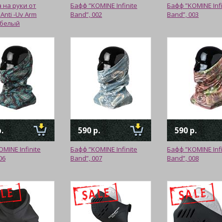
 на руки от
Бафф ”KOMINE Infinite
Бафф ”KOMINE Infi
Anti -Uv Arm
Band”, 002
Band”, 003
, белый
.
590 р.
590 р.
MINE Infinite
Бафф ”KOMINE Infinite
Бафф ”KOMINE Infi
06
Band”, 007
Band”, 008