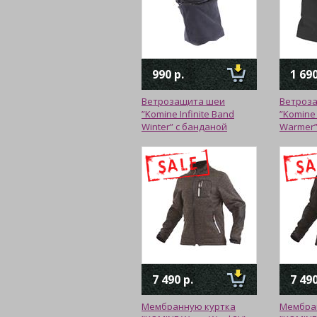
990 р.
1 690
Ветрозащита шеи
Ветроз
”Komine Infinite Band
”Komine 
Winter” с банданой
Warmer
7 490 р.
7 490
Мембранную куртка
Мембра