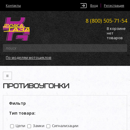
Контакты
Вход
Регистрация
8 (800)
505-71-54
В корзине
нет
товаров
По моделям мотоциклов
≡
ПРОТИВОУГОНКИ
Фильтр
Тип товара:
Цепи
Замки
Сигнализации