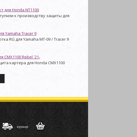
т для Honda NT1100
тупили к производству защиты для
ля Yamaha Tracer 9
тка RG для Yamaha MT-09 / Tracer 9
я CMX1100 Rebel '21-
щита картера для Honda CMX1100
е
и