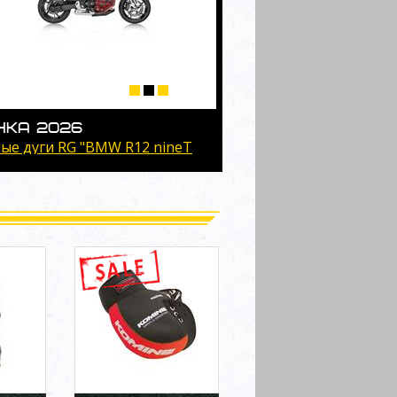
НКА 2026
ые дуги RG "BMW R12 nineT