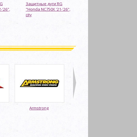
RG
Защитные дуги RG
-'26",
"Honda NC750X '21-'26",
city
Armstrong
Bike It