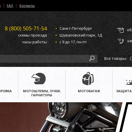
и
FAQ
Контакты
8 (800)
505-71-54
Санкт-Петербург
об
схемы проезда
Шуваловский парк, 1Д
за
часы работы
с 9 до 17, пн-пт
Все товары:
РОВКА
МОТОШЛЕМЫ, ОЧКИ,
МОТОБАГАЖ
ЗАЩИТА
ГАРНИТУРЫ