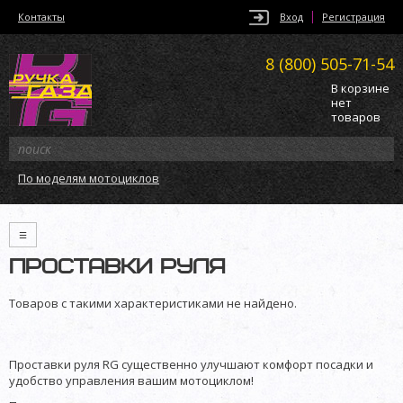
Контакты
Вход
Регистрация
8 (800)
505-71-54
В корзине
нет
товаров
По моделям мотоциклов
≡
ПРОСТАВКИ РУЛЯ
Товаров с такими характеристиками не найдено.
Проставки руля RG существенно улучшают комфорт посадки и
удобство управления вашим мотоциклом!