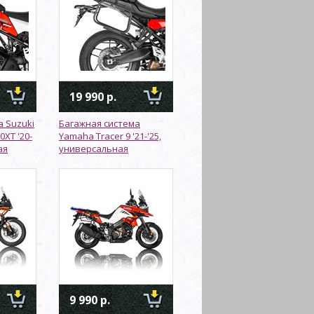
19 990 р.
а Suzuki
Багажная система
0XT '20-
Yamaha Tracer 9 '21-'25,
ая
универсальная
9 990 р.