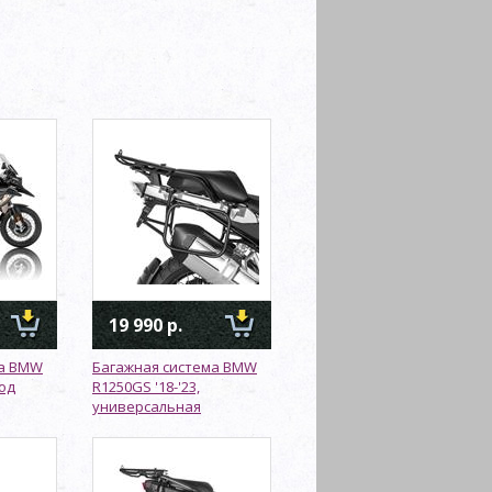
19 990 р.
ма BMW
Багажная система BMW
под
R1250GS '18-'23,
универсальная