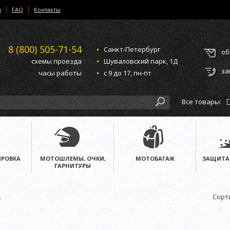
и
FAQ
Контакты
8 (800)
505-71-54
Санкт-Петербург
об
схемы проезда
Шуваловский парк, 1Д
за
часы работы
с 9 до 17, пн-пт
Все товары:
РОВКА
МОТОШЛЕМЫ, ОЧКИ,
МОТОБАГАЖ
ЗАЩИТА
ГАРНИТУРЫ
A
Сорт