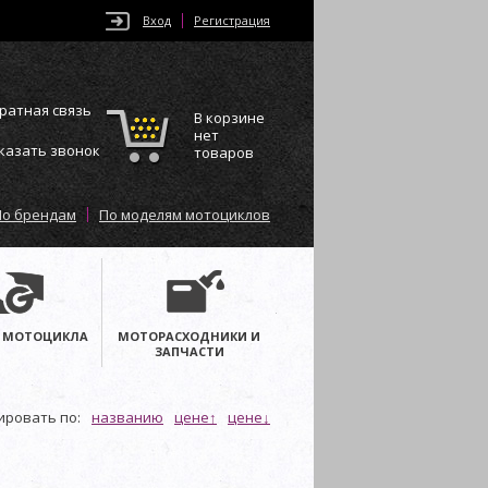
Вход
Регистрация
ратная связь
В корзине
нет
казать звонок
товаров
По брендам
По моделям мотоциклов
 МОТОЦИКЛА
МОТОРАСХОДНИКИ И
ЗАПЧАСТИ
ировать по:
названию
цене↑
цене↓