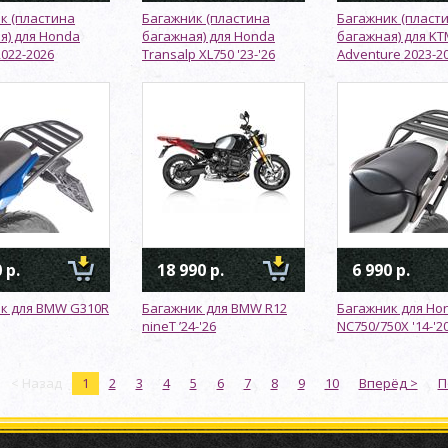
к (пластина
Багажник (пластина
Багажник (пласт
я) для Honda
багажная) для Honda
багажная) для KT
2022-2026
Transalp XL750 '23-'26
Adventure 2023-2
 р.
18 990 р.
6 990 р.
к для BMW G310R
Багажник для BMW R12
Багажник для Ho
nineT ’24-'26
NC750/750X '14-'2
< Назад
1
2
3
4
5
6
7
8
9
10
Вперёд >
П