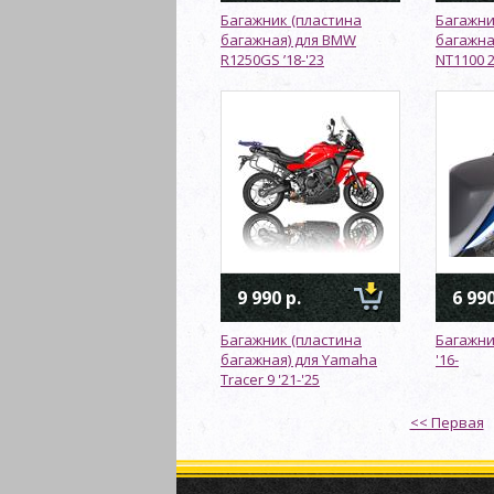
Багажник (пластина
Багажни
багажная) для BMW
багажна
R1250GS ’18-'23
NT1100 
9 990 р.
6 990
Багажник (пластина
Багажни
багажная) для Yamaha
'16-
Tracer 9 '21-'25
<< Первая