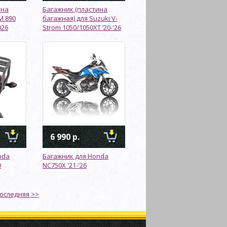
ина
Багажник (пластина
M 890
багажная) для Suzuki V-
026
Strom 1050/1050XT ’20-'26
6 990 р.
nda
Багажник для Honda
0
NC750X '21-'26
оследняя >>