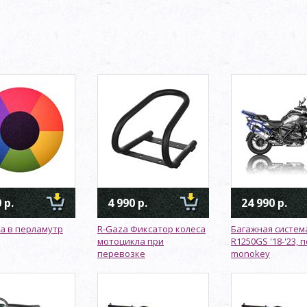
 р.
4 990 р.
24 990 р.
а в перламутр
R-Gaza Фиксатор колеса
Багажная систе
мотоцикла при
R1250GS '18-'23, 
перевозке
monokey