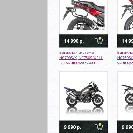
14 990 р.
14 99
Багажная система
Багажна
NC700S/X, NC750S/X '11-
NC750S/X
'20, универсальная
универ
9 990 р.
9 990