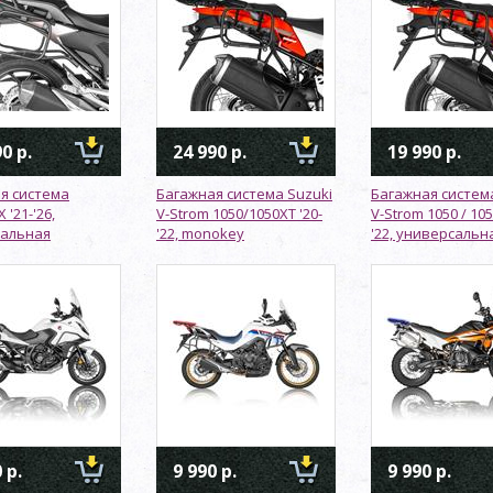
0 р.
24 990 р.
19 990 р.
я система
Багажная система Suzuki
Багажная систем
 '21-'26,
V-Strom 1050/1050XT '20-
V-Strom 1050 / 105
сальная
'22, monokey
'22, универсальн
 р.
9 990 р.
9 990 р.