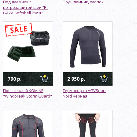
Подшлемник с
Подшлемник, хлопок
ветрозащитой шеи ”R-
GAZA Softshell PW10”
790 р.
2 950 р.
Пояс теплый KOMINE
Термокофта AGVSport
"Windbreak Storm Guard"
Nord чёрная