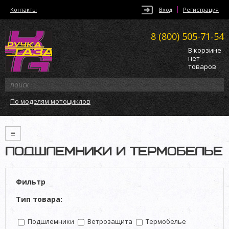
Контакты
Вход
Регистрация
8 (800)
505-71-54
В корзине
нет
товаров
По моделям мотоциклов
≡
ПОДШЛЕМНИКИ И ТЕРМОБЕЛЬЕ
Фильтр
Тип товара:
Подшлемники
Ветрозащита
Термобелье