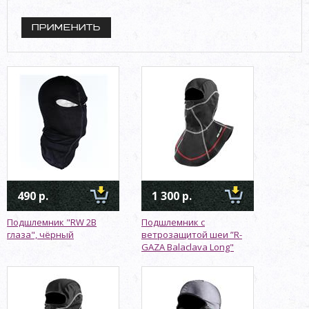
490 р.
1 300 р.
Подшлемник "RW 2B
Подшлемник с
глаза", чёрный
ветрозащитой шеи ”R-
GAZA Balaclava Long"