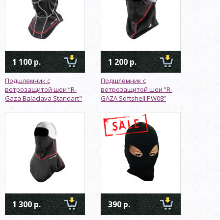
1 100 р.
1 200 р.
Подшлемник с
Подшлемник с
ветрозащитой шеи ”R-
ветрозащитой шеи ”R-
Gaza Balaclava Standart"
GAZA Softshell PW08”
1 300 р.
390 р.