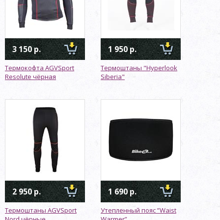
3 150 р.
1 950 р.
Термокофта AGVSport
Термоштаны "Hyperlook
Resolute чёрная
Siberia"
2 950 р.
1 690 р.
Термоштаны AGVSport
Утепленный пояс ”Waist
Nord чёрные
Warmer”