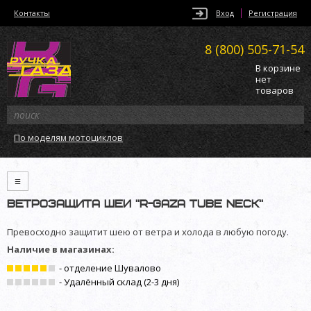
Контакты
Вход
Регистрация
8 (800)
505-71-54
В корзине
нет
товаров
По моделям мотоциклов
≡
Ветрозащита шеи "R-Gaza Tube Neck"
Превосходно защитит шею от ветра и холода в любую погоду.
Наличие в магазинах:
- отделение Шувалово
- Удалённый склад (2-3 дня)