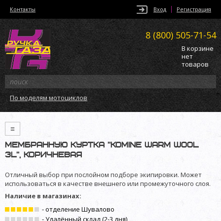
Контакты
Вход
Регистрация
8 (800)
505-71-54
В корзине
нет
товаров
По моделям мотоциклов
≡
Мембранную куртка ”KOMINE Warm Wool
3L”, коричневая
Отличный выбор при послойном подборе экипировки. Может
использоваться в качестве внешнего или промежуточного слоя.
Наличие в магазинах:
- отделение Шувалово
- Удалённый склад (2-3 дня)