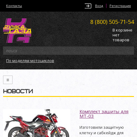
Контакты
Вход
Регистрация
8 (800)
505-71-54
В корзине
нет
товаров
По моделям мотоциклов
≡
НОВОСТИ
Комплект защиты для
MT-03
Изготовили защитную
клетку и сабкейдж для