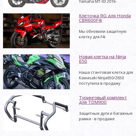
Yamaha MT-03 2016-
Клеточка RG для Honda
CBR600F4i
Мы обновили защитную
клетку для F4i
Новая клетка на Ninja
650
Наша стантовая клетка для
Kawasaki Ninja650/Z650
поступила в продажу
Туринговый комплект
для TDM900
Защитные дуги и багажные
рамки - в продаже