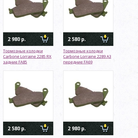
2 980 р.
2 580 р.
Тормозные колодки
Тормозные колодки
Carbone Lorraine 2285 RX
Carbone Lorraine 2289 A3
задние FA85
передние FA69
2 580 р.
2 980 р.