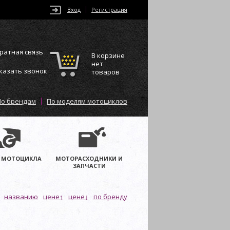
Вход
Регистрация
ратная связь
В корзине
нет
казать звонок
товаров
По брендам
По моделям мотоциклов
 МОТОЦИКЛА
МОТОРАСХОДНИКИ И
ЗАПЧАСТИ
названию
цене↑
цене↓
по бренду