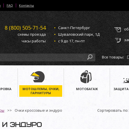
и
FAQ
Контакты
8 (800)
505-71-54
Санкт-Петербург
об
схемы проезда
Шуваловский парк, 1Д
за
часы работы
с 9 до 17, пн-пт
Все товары:
РОВКА
МОТОШЛЕМЫ, ОЧКИ,
МОТОБАГАЖ
ЗАЩИТА
ГАРНИТУРЫ
Очки кроссовые и эндуро
Сортировать по:
уры
 И ЭНДУРО