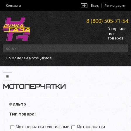
Контакты
Вход
Регистрация
8 (800)
505-71-54
В корзине
нет
товаров
По моделям мотоциклов
≡
МОТОПЕРЧАТКИ
Фильтр
Тип товара:
Мотоперчатки текстильные
Мотоперчатки