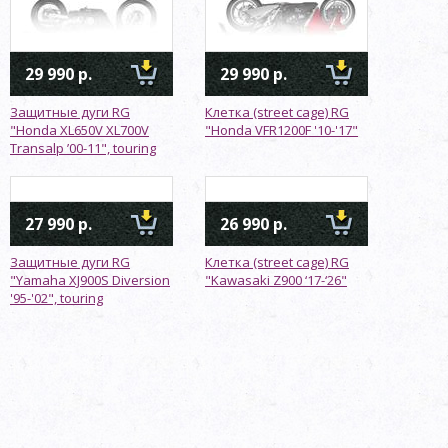
29 990 р.
29 990 р.
Защитные дуги RG
Клетка (street cage) RG
"Honda XL650V XL700V
"Honda VFR1200F '10-'17"
Transalp ’00-11", touring
27 990 р.
26 990 р.
Защитные дуги RG
Клетка (street cage) RG
"Yamaha XJ900S Diversion
"Kawasaki Z900 ‘17-‘26"
'95-'02", touring