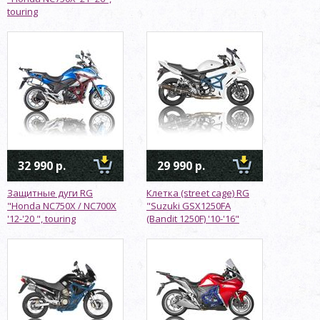
touring
32 990 р.
29 990 р.
Защитные дуги RG
Клетка (street cage) RG
"Honda NC750X / NC700X
"Suzuki GSX1250FA
'12-'20 ", touring
(Bandit 1250F) '10-'16"