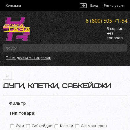
Контакты
Вход
Регистрация
8 (800)
505-71-54
В корзине
нет
товаров
По моделям мотоциклов
≡
ДУГИ, КЛЕТКИ, САБКЕЙДЖИ
Фильтр
Тип товара:
Дуги
Сабкейджи
Клетки
Для чопперов