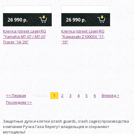
26 990 р.
26 990 р.
Клетка (street cage) RG
Клетка (street cage) RG
"Yamaha MT-07 / MT-07
"Kawasaki Z1000SX '17-
Tracer '14-'26"
'19"
<< Первая
< Назад
1
2
3
4
5
6
Вперёд >
Последняя >>
Защитные дуги и клетки (crash guards, сrash cages) производства
компании Ручка Газа берегут владельцев и сохраняют
мотоциклы!