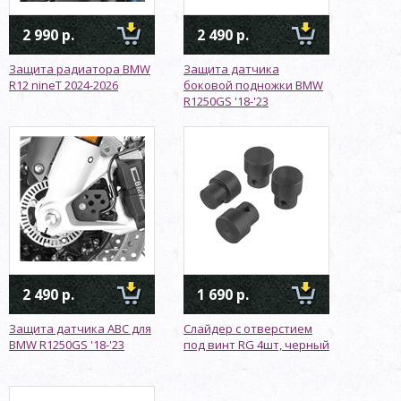
2 990 р.
2 490 р.
Защита радиатора BMW
Защита датчика
R12 nineT 2024-2026
боковой подножки BMW
R1250GS '18-'23
2 490 р.
1 690 р.
Защита датчика ABC для
Слайдер с отверстием
BMW R1250GS '18-'23
под винт RG 4шт, черный