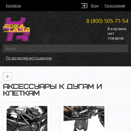
Контакты
Вход
Регистрация
8 (800)
505-71-54
В корзине
нет
товаров
По моделям мотоциклов
≡
АКСЕССУАРЫ К ДУГАМ И
КЛЕТКАМ