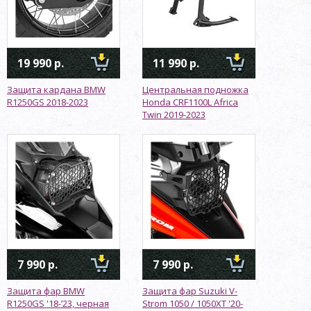
19 990 р.
11 990 р.
Защита кардана BMW
Центральная подножка
R1250GS 2018-2023
Honda CRF1100L Africa
Twin 2019-2023
7 990 р.
7 990 р.
Защита фар BMW
Защита фар Suzuki V-
R1250GS '18-’23, черная
Strom 1050 / 1050XT '20-