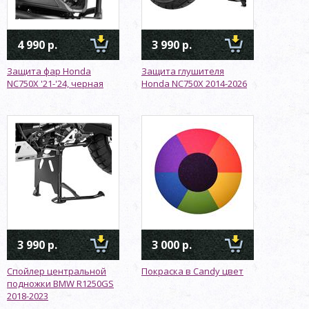
4 990 р.
3 990 р.
Защита фар Honda
Защита глушителя
NC750X '21-'24, черная
Honda NC750X 2014-2026
3 990 р.
3 000 р.
Спойлер центральной
Покраска в Candy цвет
подножки BMW R1250GS
2018-2023