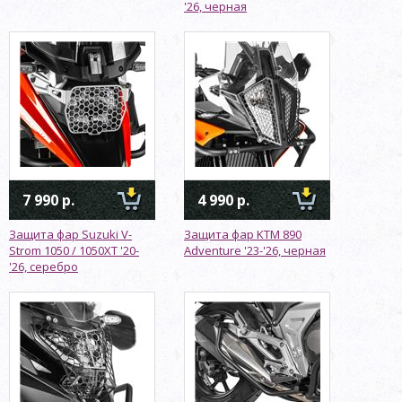
'26, черная
7 990 р.
4 990 р.
Защита фар Suzuki V-
Защита фар KTM 890
Strom 1050 / 1050XT '20-
Adventure '23-'26, черная
'26, серебро