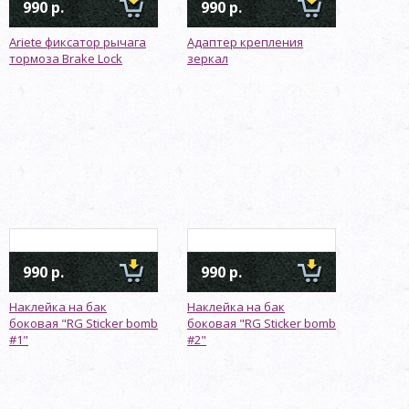
990 р.
990 р.
Ariete фиксатор рычага
Адаптер крепления
тормоза Brake Lock
зеркал
990 р.
990 р.
Наклейка на бак
Наклейка на бак
боковая "RG Sticker bomb
боковая "RG Sticker bomb
#1"
#2"