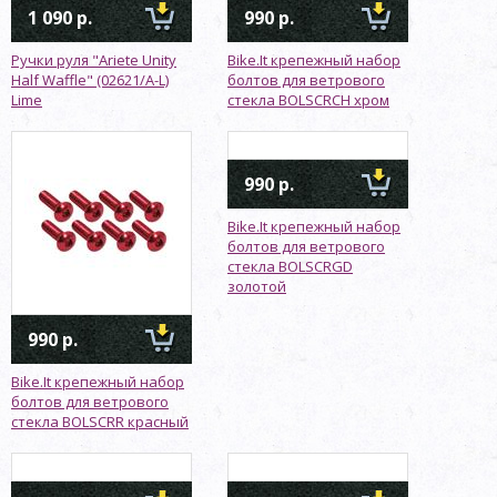
1 090 р.
990 р.
Ручки руля "Ariete Unity
Bike.It крепежный набор
Half Waffle" (02621/A-L)
болтов для ветрового
Lime
стекла BOLSCRCH хром
990 р.
Bike.It крепежный набор
болтов для ветрового
стекла BOLSCRGD
золотой
990 р.
Bike.It крепежный набор
болтов для ветрового
стекла BOLSCRR красный