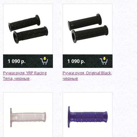
1 090 р.
1 090 р.
Ручки руля, YRP Racing
Ручки руля, Original Black,
Tena, черные
черные