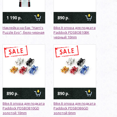
1 190 р.
890 р.
Наклейка на бак "Harri's
Bike.It опора для подката
Puzzle Evo", бело-черная
Paddock PDSBOB10BK
черный 10mm
890 р.
890 р.
Bike.It опора для подката
Bike.It опора для подката
Paddock PDSBOB10GD
Paddock PDSBOB6GD
золотой 10mm
золотой 6mm