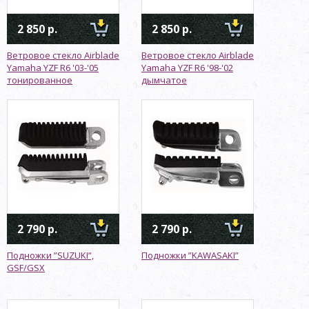
2 850 р.
2 850 р.
Ветровое стекло Airblade
Ветровое стекло Airblade
Yamaha YZF R6 '03-'05
Yamaha YZF R6 '98-'02
тонированное
дымчатое
2 790 р.
2 790 р.
Подножки ”SUZUKI”,
Подножки ”KAWASAKI”
GSF/GSX