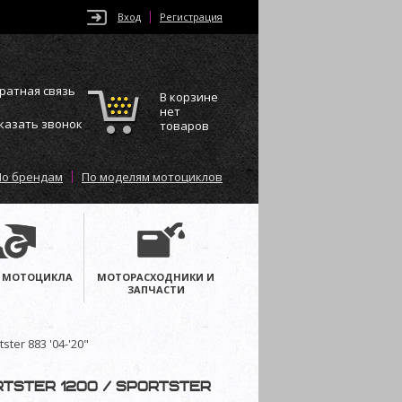
Вход
Регистрация
ратная связь
В корзине
нет
казать звонок
товаров
По брендам
По моделям мотоциклов
 МОТОЦИКЛА
МОТОРАСХОДНИКИ И
ЗАПЧАСТИ
ter 883 '04-'20"
tster 1200 / Sportster