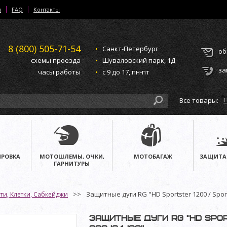
и
FAQ
Контакты
8 (800)
505-71-54
Санкт-Петербург
об
схемы проезда
Шуваловский парк, 1Д
за
часы работы
с 9 до 17, пн-пт
Все товары:
РОВКА
МОТОШЛЕМЫ, ОЧКИ,
МОТОБАГАЖ
ЗАЩИТА
ГАРНИТУРЫ
Защитные дуги RG "HD Sportster 1200 / Sports
ги, Клетки, Сабкейджи
Защитные дуги RG "HD Spor