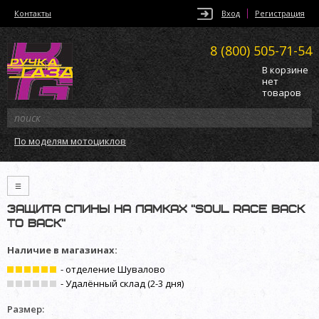
Контакты
Вход
Регистрация
8 (800)
505-71-54
В корзине
нет
товаров
По моделям мотоциклов
≡
Защита спины на лямках ”Soul Race Back
to Back”
Наличие в магазинах:
- отделение Шувалово
- Удалённый склад (2-3 дня)
Размер: