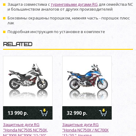
Защита совместима с
туринговыми дугами RG
для семейства NC
и большинством аналогов от других производителей
Боковины окрашены порошком, нижняя часть - порошок плюс
лак
Подробная инструкция по установке в комплекте
RELATED
13 990 р.
32 990 р.
Защитные дуги RG
Защитные дуги RG
"Honda NC750S NC750X,
"Honda NC750X / NC700X
NC700S NC700X '12-'20"
'12-'20 ", touring