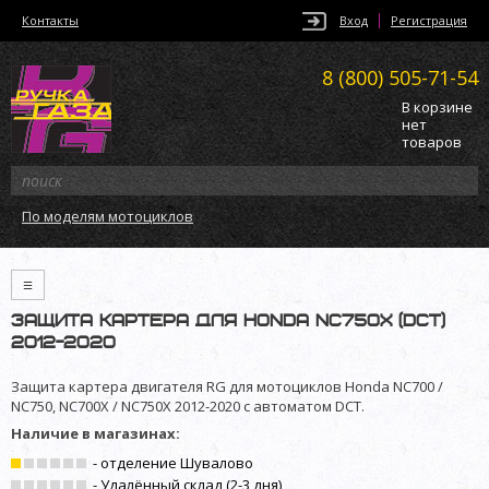
Контакты
Вход
Регистрация
8 (800)
505-71-54
В корзине
нет
товаров
По моделям мотоциклов
≡
Защита картера для Honda NC750X (DCT)
2012-2020
Защита картера двигателя RG для мотоциклов Honda NC700 /
NC750, NC700X / NC750X 2012-2020 с автоматом DCT.
Наличие в магазинах:
- отделение Шувалово
- Удалённый склад (2-3 дня)