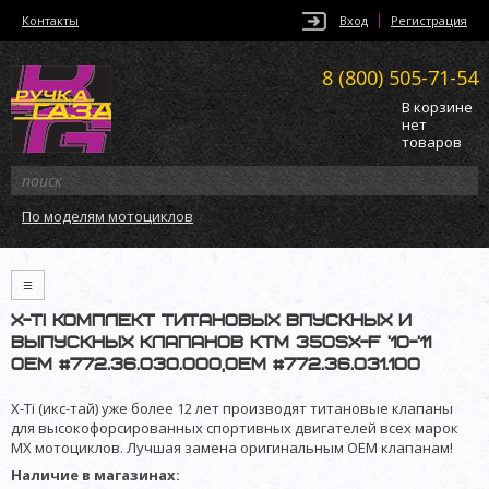
Контакты
Вход
Регистрация
8 (800)
505-71-54
В корзине
нет
товаров
По моделям мотоциклов
≡
X-TI комплект титановых впускных и
выпускных клапанов KTM 350SX-F '10-'11
OEM #772.36.030.000,OEM #772.36.031.100
X-Ti (икс-тай) уже более 12 лет производят титановые клапаны
для высокофорсированных спортивных двигателей всех марок
MX мотоциклов. Лучшая замена оригинальным OEM клапанам!
Наличие в магазинах: