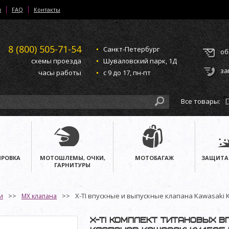
и
FAQ
Контакты
8 (800)
505-71-54
Санкт-Петербург
об
схемы проезда
Шуваловский парк, 1Д
за
часы работы
с 9 до 17, пн-пт
Все товары:
РОВКА
МОТОШЛЕМЫ, ОЧКИ,
МОТОБАГАЖ
ЗАЩИТА
ГАРНИТУРЫ
X-TI впускные и выпускные клапана Kawasaki KX
и
MX клапана
X-TI комплект титановых 