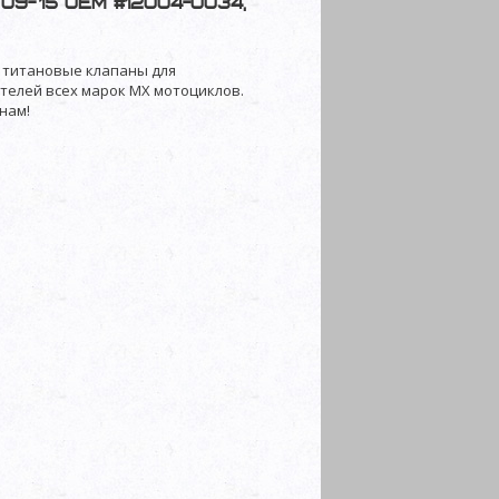
9-'15 OEM #12004-0034,
ят титановые клапаны для
елей всех марок MX мотоциклов.
нам!