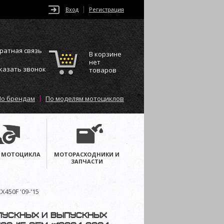
Вход
Регистрация
ратная связь
В корзине
нет
казать звонок
товаров
По брендам
По моделям мотоциклов
 МОТОЦИКЛА
МОТОРАСХОДНИКИ И
ЗАПЧАСТИ
450F '09-'15
впускных и выпускных