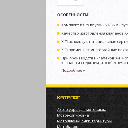
ОСОБЕННОСТИ:
Комплект из 2х впускных и 2х выпус
Качество изготовления клапанов X-
X-Ti используют специальные сер
X-Ti применяют многослойные покр
При производстве клапанов X-Ti и
клапана и стержнем, что обеспечив
Подробнее »
КАТАЛОГ
Аксессуары для мотоцикла
Мотоэкипировка
Мотошлемы, очки, гарнитуры
Мотобагаж