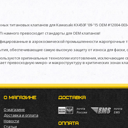
кных титановых клапанов для Kawasaki KX450F '09-'15 OEM #12004-003
Ti намного превосходит стандарты для OEM клапанов!
тифицированные в аэрокосмической промышленности жаропрочные 
ытия, обеспечивающие самую высокую защиту от износа для фаски, 
спользуются оригинальные технологии изготовления, исключающие 
ает превосходную микро- и макроструктуру в критических зонах кл
О МАГАЗИНЕ
ДОСТАВКА
О магазине
Доставка и оплата
Новости
ОПЛАТА
Статьи