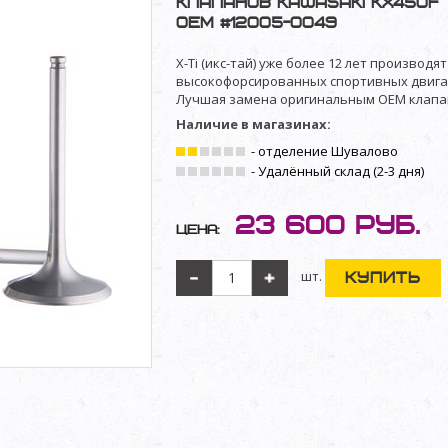
клапанов Kawasaki KX450F '0
OEM #12005-0049
X-Ti (икс-тай) уже более 12 лет производ
высокофорсированных спортивных двигат
Лучшая замена оригинальным OEM клапа
Наличие в магазинах:
- отделение Шувалово
- Удалённый склад (2-3 дня)
23 600
руб.
Цена:
шт.