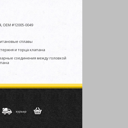
4, OEM #12005-0049
титановые сплавы
стержня и торца клапана
сварные соединения между головкой
апана