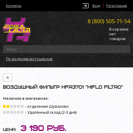
Контакты
Вход
Регистрация
8 (800)
505-71-54
В корзине
нет
товаров
По моделям мотоциклов
≡
Воздушный фильтр HFA3701 ”Hiflo Filtro”
Наличие в магазинах:
- отделение Шувалово
- Удалённый склад (2-3 дня)
3 190
руб.
Цена: