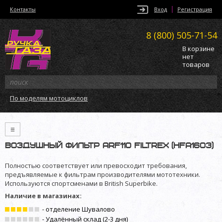
Контакты
Вход
Регистрация
8 (800)
505-71-54
В корзине
нет
товаров
По моделям мотоциклов
≡
Воздушный фильтр ARF110 Filtrex (HFA1603)
Полностью соответствует или превосходит требования,
предъявляемые к фильтрам производителями мототехники.
Используются спортсменами в British Superbike.
Наличие в магазинах:
- отделение Шувалово
- Удалённый склад (2-3 дня)