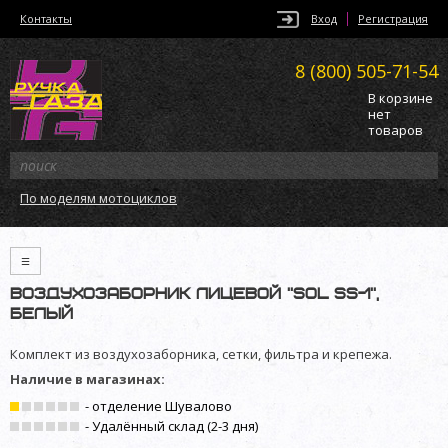
Контакты
Вход
Регистрация
8 (800)
505-71-54
В корзине
нет
товаров
По моделям мотоциклов
≡
Воздухозаборник лицевой ”SOL SS-1”,
белый
Комплект из воздухозаборника, сетки, фильтра и крепежа.
Наличие в магазинах:
- отделение Шувалово
- Удалённый склад (2-3 дня)