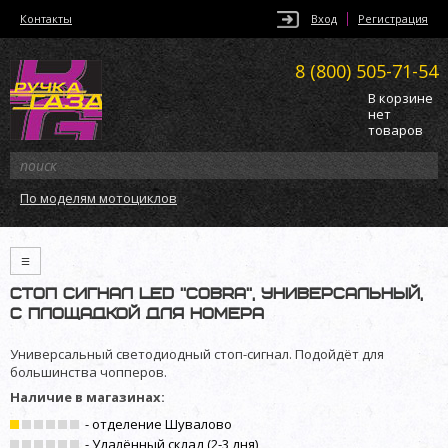
Контакты
Вход
Регистрация
8 (800)
505-71-54
В корзине
нет
товаров
По моделям мотоциклов
≡
Стоп сигнал LED "Cobra", универсальный,
с площадкой для номера
Универсальный светодиодный стоп-сигнал. Подойдёт для
большинства чопперов.
Наличие в магазинах:
- отделение Шувалово
- Удалённый склад (2-3 дня)