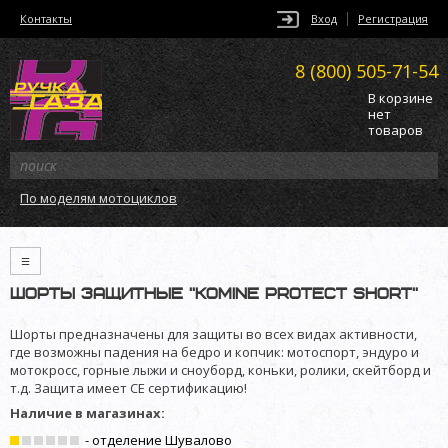
Контакты
Вход
Регистрация
8 (800)
505-71-54
В корзине
нет
товаров
По моделям мотоциклов
≡
Шорты защитные ”Komine Protect Short”
Шорты предназначены для защиты во всех видах активности,
где возможны падения на бедро и копчик: мотоспорт, эндуро и
мотокросс, горные лыжи и сноуборд, коньки, ролики, скейтборд и
т.д. Защита имеет CE сертификацию!
Наличие в магазинах:
- отделение Шувалово