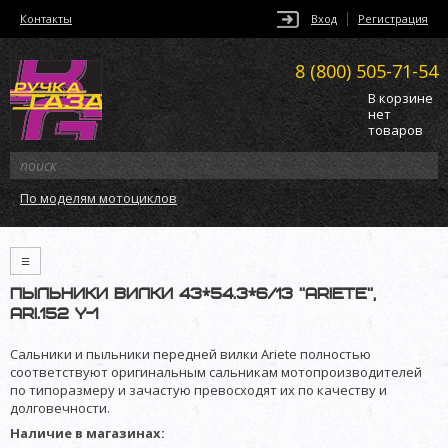
Контакты
Вход
Регистрация
8 (800)
505-71-54
В корзине
нет
товаров
По моделям мотоциклов
≡
Пыльники вилки 43*54.3*6/13 ”Ariete”,
ARI.152 Y-1
Сальники и пыльники передней вилки Ariete полностью
соответствуют оригинальным сальникам мотопроизводителей
по типоразмеру и зачастую превосходят их по качеству и
долговечности.
Наличие в магазинах: