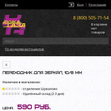
Контакты
Вход
Регистрация
8 (800)
505-71-54
В корзине
нет
товаров
По моделям мотоциклов
≡
Переходник для зеркал, 10/8 мм
Наличие в магазинах:
- отделение Шувалово
- Удалённый склад (2-3 дня)
590
руб.
Цена: