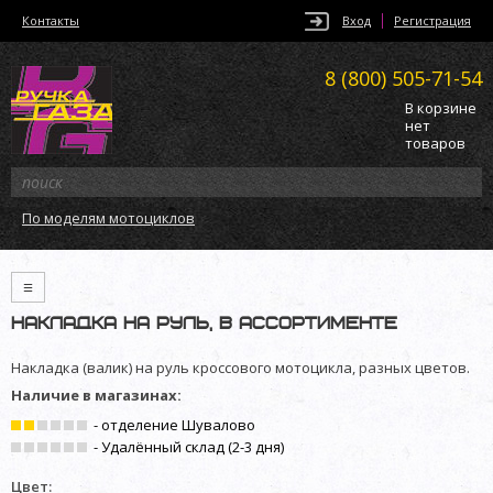
Контакты
Вход
Регистрация
8 (800)
505-71-54
В корзине
нет
товаров
По моделям мотоциклов
≡
Накладка на руль, в ассортименте
Накладка (валик) на руль кроссового мотоцикла, разных цветов.
Наличие в магазинах:
- отделение Шувалово
- Удалённый склад (2-3 дня)
Цвет: