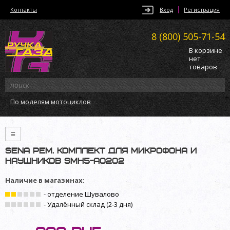
Контакты
Вход
Регистрация
8 (800)
505-71-54
В корзине
нет
товаров
По моделям мотоциклов
≡
Sena рем. комплект для микрофона и
наушников SMH5-A0202
Наличие в магазинах:
- отделение Шувалово
- Удалённый склад (2-3 дня)