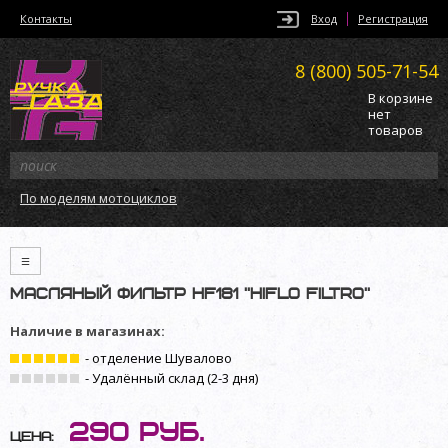
Контакты
Вход
Регистрация
8 (800)
505-71-54
В корзине
нет
товаров
По моделям мотоциклов
≡
Масляный фильтр HF181 ”Hiflo Filtro”
Наличие в магазинах:
- отделение Шувалово
- Удалённый склад (2-3 дня)
290
руб.
Цена: