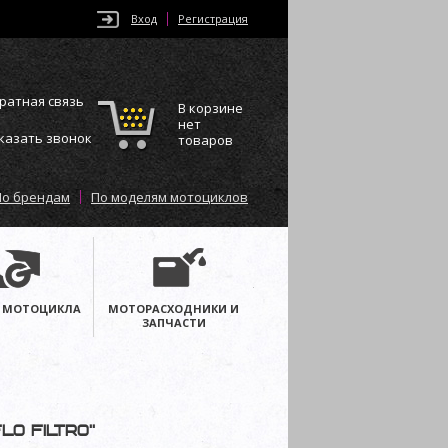
Вход
Регистрация
ратная связь
В корзине
нет
казать звонок
товаров
По брендам
По моделям мотоциклов
 МОТОЦИКЛА
МОТОРАСХОДНИКИ И
ЗАПЧАСТИ
lo Filtro”