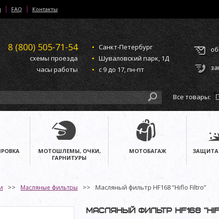
и
FAQ
Контакты
8 (800)
505-71-54
Санкт-Петербург
об
схемы проезда
Шуваловский парк, 1Д
за
часы работы
с 9 до 17, пн-пт
Все товары:
РОВКА
МОТОШЛЕМЫ, ОЧКИ,
МОТОБАГАЖ
ЗАЩИТА
ГАРНИТУРЫ
Масляный фильтр HF168 ”Hiflo Filtro”
и
Масляные фильтры
Масляный фильтр HF168 ”Hif