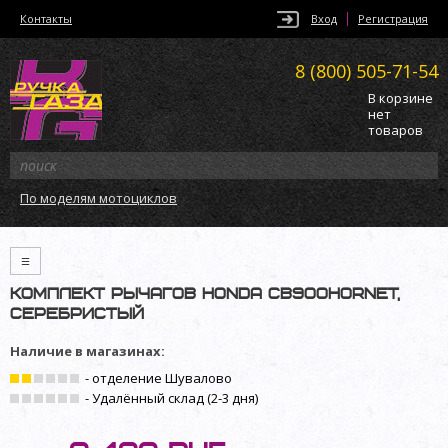
Контакты
Вход
Регистрация
8 (800)
505-71-54
В корзине
нет
товаров
По моделям мотоциклов
≡
Комплект рычагов Honda CB900Hornet,
серебристый
Наличие в магазинах:
- отделение Шувалово
- Удалённый склад (2-3 дня)