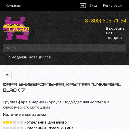
Контакты
Вход
Регистрация
8 (800)
505-71-54
В корзине
нет
товаров
По моделям мотоциклов
≡
Фара универсальная, круглая ”Universal
Black 7”
Круглая фара в черном корпусе. Подойдет для чоппера и
классического мотоцикла.
Наличие в магазинах:
- отделение Шувалово
- Удалённый склад (2-3 дня)