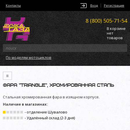
Контакты
Вход
Регистрация
8 (800)
505-71-54
В корзине
нет
товаров
По моделям мотоциклов
≡
Фара ”Triangle”, хромированная сталь
Стальная хромированная фара в изящном корпусе.
Наличие в магазинах:
- отделение Шувалово
- Удалённый склад (2-3 дня)