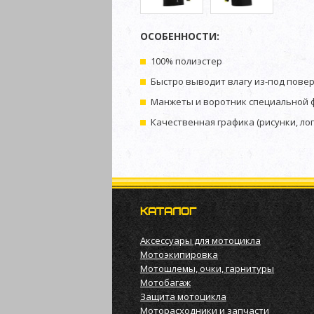
ОСОБЕННОСТИ:
100% полиэстер
Быстро выводит влагу из-под пове
Манжеты и воротник специальной 
Качественная графика (рисунки, лог
КАТАЛОГ
Аксессуары для мотоцикла
Мотоэкипировка
Мотошлемы, очки, гарнитуры
Мотобагаж
Защита мотоцикла
Моторасходники и запчасти