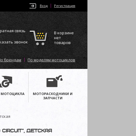
Вход
Регистрация
ратная связь
В корзине
нет
казать звонок
товаров
По брендам
По моделям мотоциклов
 МОТОЦИКЛА
МОТОРАСХОДНИКИ И
ЗАПЧАСТИ
етская
Circuit”, детская