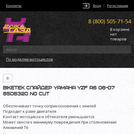
Контакты
Вход
Регистрация
8 (800)
505-71-54
В корзине
нет
товаров
По моделям мотоциклов
≡
BikeTek слайдер Yamaha YZF R6 06-07
8506320 no cut
Обеспечивает точку соприкосновения с землей
Подходит к раме двигателя
Контакт мотоцикла и обтекателя уменьшается
Может свести к минимуму повреждения при столкновении
Алюминий T6