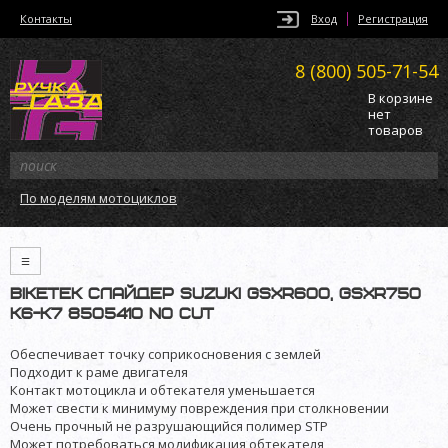
Контакты
Вход
Регистрация
8 (800)
505-71-54
В корзине
нет
товаров
По моделям мотоциклов
≡
BikeTek слайдер Suzuki GSXR600, GSXR750
K6-K7 8505410 no cut
Обеспечивает точку соприкосновения с землей
Подходит к раме двигателя
Контакт мотоцикла и обтекателя уменьшается
Может свести к минимуму повреждения при столкновении
Очень прочный не разрушающийся полимер STP
Может потребоваться модификация обтекателя