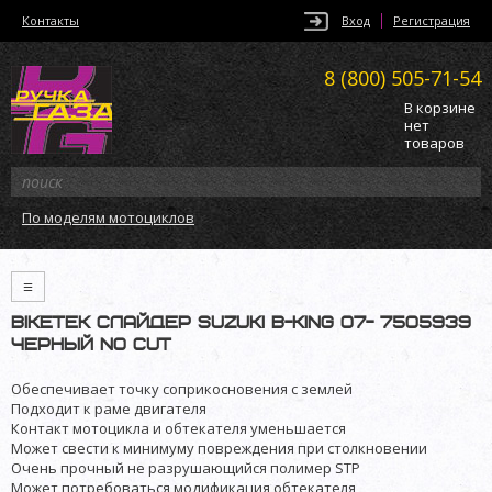
Контакты
Вход
Регистрация
8 (800)
505-71-54
В корзине
нет
товаров
По моделям мотоциклов
≡
BikeTek слайдер Suzuki B-King 07- 7505939
черный no cut
Обеспечивает точку соприкосновения с землей
Подходит к раме двигателя
Контакт мотоцикла и обтекателя уменьшается
Может свести к минимуму повреждения при столкновении
Очень прочный не разрушающийся полимер STP
Может потребоваться модификация обтекателя