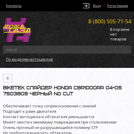
Контакты
Вход
Регистрация
8 (800)
505-71-54
В корзине
нет
товаров
По моделям мотоциклов
≡
BikeTek слайдер Honda CBR1000RR 04-05
7503809 черный no cut
Обеспечивает точку соприкосновения с землей
Подходит к раме двигателя
Контакт мотоцикла и обтекателя уменьшается
Может свести к минимуму повреждения при столкновении
Очень прочный не разрушающийся полимер STP
Не требуется вырезать обтекатель