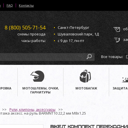
и
FAQ
Контакты
8 (800)
505-71-54
Санкт-Петербург
об
схемы проезда
Шуваловский парк, 1Д
за
часы работы
с 9 до 17, пн-пт
Все товары:
РОВКА
МОТОШЛЕМЫ, ОЧКИ,
МОТОБАГАЖ
ЗАЩИТА
ГАРНИТУРЫ
Рули, клипоны, аксессуары
тажа аксесс. на руль BARMNT10 22,2 мм M8x1.25
Bike.It комплект переходн