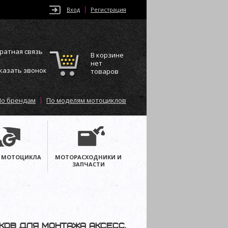
Вход
Регистрация
ратная связь
В корзине
нет
казать звонок
товаров
По брендам
По моделям мотоциклов
 МОТОЦИКЛА
МОТОРАСХОДНИКИ И
ЗАПЧАСТИ
иков для монтажа аксесс.