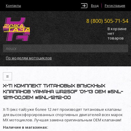
Контакты
Вход
Регистрация
8 (800)
505-71-54
В корзине
нет
товаров
По моделям мотоциклов
≡
X-TI комплект титановых впускных
клапанов Yamaha WR250F '01-'13 OEM #5NL-
12111-00,OEM #5NL-12112-00
X-Ti (икс-тай) уже более 12 лет производят титановые клапаны
для высокофорсированных спортивных двигателей всех марок
MX мотоциклов. Лучшая замена оригинальным OEM клапанам!
Наличие в магазинах: